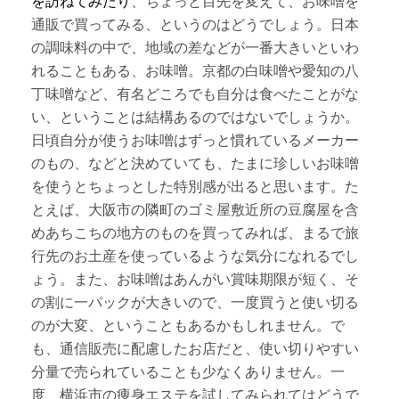
を訪ねてみたり
、ちょっと目先を変えて、お味噌を
通販で買ってみる、というのはどうでしょう。日本
の調味料の中で、地域の差などが一番大きいといわ
れることもある、お味噌。京都の白味噌や愛知の八
丁味噌など、有名どころでも自分は食べたことがな
い、ということは結構あるのではないでしょうか。
日頃自分が使うお味噌はずっと慣れているメーカー
のもの、などと決めていても、たまに珍しいお味噌
を使うとちょっとした特別感が出ると思います。た
とえば、大阪市の隣町のゴミ屋敷近所の豆腐屋を含
めあちこちの地方のものを買ってみれば、まるで旅
行先のお土産を使っているような気分になれるでし
ょう。また、お味噌はあんがい賞味期限が短く、そ
の割に一パックが大きいので、一度買うと使い切る
のが大変、ということもあるかもしれません。で
も、通信販売に配慮したお店だと、使い切りやすい
分量で売られていることも少なくありません。一
度、横浜市の痩身エステを試してみられてはどうで