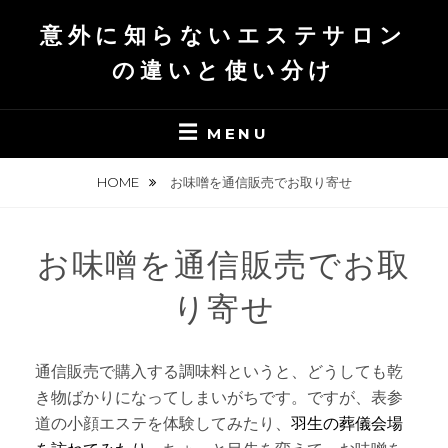
S
意外に知らないエステサロン
k
i
の違いと使い分け
p
t
MENU
o
c
HOME
お味噌を通信販売でお取り寄せ
o
n
t
お味噌を通信販売でお取
e
n
り寄せ
t
通信販売で購入する調味料というと、どうしても乾
き物ばかりになってしまいがちです。ですが、表参
道の小顔エステを体験してみたり、
羽生の葬儀会場